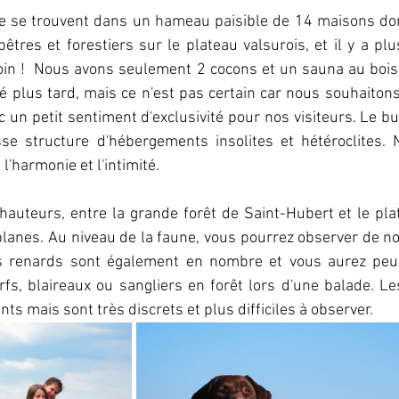
 se trouvent dans un hameau paisible de 14 maisons don
tres et forestiers sur le plateau valsurois, et il y a pl
coin !  Nous avons seulement 2 cocons et un sauna au bois
lé plus tard, mais ce n'est pas certain car nous souhaitons 
ec un petit sentiment d'exclusivité pour nos visiteurs. Le but
sse structure d'hébergements insolites et hétéroclites. 
l'harmonie et l'intimité.
 hauteurs, entre la grande forêt de Saint-Hubert et le pl
planes. Au niveau de la faune, vous pourrez observer de 
es renards sont également en nombre et vous aurez peut
rfs, blaireaux ou sangliers en forêt lors d'une balade. Le
s mais sont très discrets et plus difficiles à observer. 