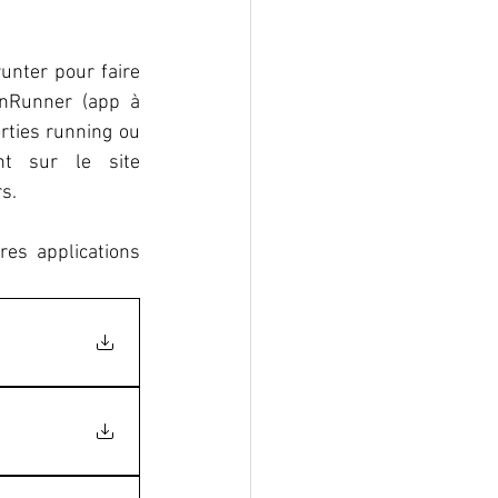
nter pour faire 
nRunner (app à 
ties running ou 
sorties avec le chien. Vous pouvez aussi  les consulter directement sur le site 
s. 
es applications 