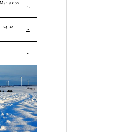
-Marie
.gpx
nes
.gpx