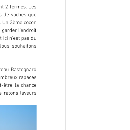
t 2 fermes. Les 
us de vaches que 
. Un 3ème cocon 
garder l'endroit 
 ici n'est pas du 
Nous souhaitons 
ateau Bastognard 
nombreux rapaces 
-être la chance 
s ratons laveurs 