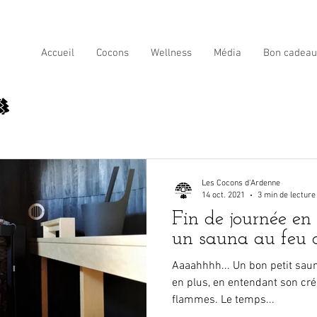
Accueil
Cocons
Wellness
Média
Bon cadeau
Les Cocons d'Ardenne
14 oct. 2021
3 min de lecture
Fin de journée en
un sauna au feu 
Aaaahhhh... Un bon petit sauna
en plus, en entendant son cré
flammes. Le temps...